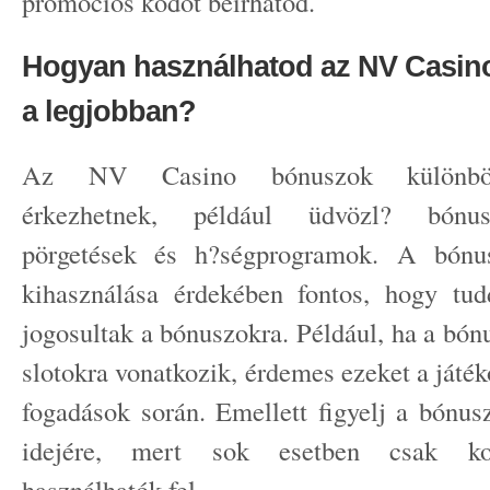
promóciós kódot beírhatod.
Hogyan használhatod az NV Casin
a legjobban?
Az NV Casino bónuszok különbö
érkezhetnek, például üdvözl? bónus
pörgetések és h?ségprogramok. A bónu
kihasználása érdekében fontos, hogy tud
jogosultak a bónuszokra. Például, ha a bón
slotokra vonatkozik, érdemes ezeket a játék
fogadások során. Emellett figyelj a bónus
idejére, mert sok esetben csak kor
használhatók fel.