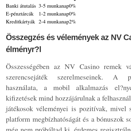
Banki átutalás
3-5 munkanap
0%
E-pénztárcák
1-2 munkanap
0%
Kreditkártyák
2-4 munkanap
2%
Összegzés és vélemények az NV C
élményr?l
Összességében az NV Casino remek vál
szerencsejáték szerelmeseinek. A 
használata, a mobil alkalmazás el?n
kifizetések mind hozzájárulnak a felhaszná
játékosok véleményei is pozitívak, mivel 
platform megbízhatóságát és a bónuszok s
még nem próbáltad ki, érdemes regisztrálni