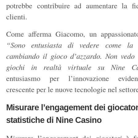
potrebbe contribuire ad aumentare la fi
clienti.
Come afferma Giacomo, un appassionato
“Sono entusiasta di vedere come la t
cambiando il gioco d’azzardo. Non vedo 
giochi in realtà virtuale su Nine Ca
entusiasmo per l’innovazione evidenz
crescente per le nuove tecnologie nel settor
Misurare l’engagement dei giocatori
statistiche di Nine Casino
Misurare l’engagement dei giocatori è f