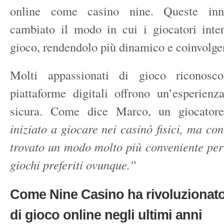
online come casino nine. Queste inn
cambiato il modo in cui i giocatori inte
gioco, rendendolo più dinamico e coinvolge
Molti appassionati di gioco riconosc
piattaforme digitali offrono un’esperie
sicura. Come dice Marco, un giocator
iniziato a giocare nei casinò fisici, ma c
trovato un modo molto più conveniente per
giochi preferiti ovunque.”
Come Nine Casino ha rivoluzionato
di gioco online negli ultimi anni