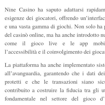
Nine Casino ha saputo adattarsi rapidam
esigenze dei giocatori, offrendo un’interfac
e una vasta gamma di giochi. Non solo ha p
del casinò online, ma ha anche introdotto n
come il gioco live e le app mobil
l’accessibilità e il coinvolgimento dei gioca
La piattaforma ha anche implementato sist
all’avanguardia, garantendo che i dati dei
protetti e che le transazioni siano si
contribuito a costruire la fiducia tra gli u
fondamentale nel settore del gioco d’