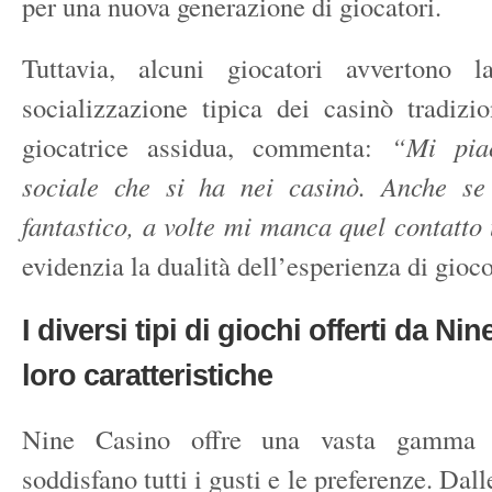
per una nuova generazione di giocatori.
Tuttavia, alcuni giocatori avvertono 
socializzazione tipica dei casinò tradizi
giocatrice assidua, commenta:
“Mi piac
sociale che si ha nei casinò. Anche s
fantastico, a volte mi manca quel contatt
evidenzia la dualità dell’esperienza di gioco
I diversi tipi di giochi offerti da Ni
loro caratteristiche
Nine Casino offre una vasta gamma 
soddisfano tutti i gusti e le preferenze. Dal