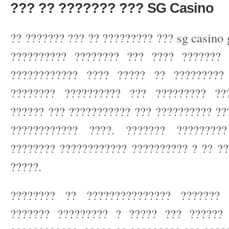
??? ?? ??????? ??? SG Casino
?? ??????? ??? ?? ????????? ??? sg casino 
?????????? ???????? ??? ???? ??????? 
???????????? ???? ????? ?? ????????? 
???????? ?????????? ??? ????????? ??
?????? ??? ??????????? ??? ?????????? ??
???????????? ????. ??????? ????????
???????? ???????????? ?????????? ? ?? ?
?????.
???????? ?? ??????????????? ??????? ?
??????? ????????? ? ????? ??? ?????? 