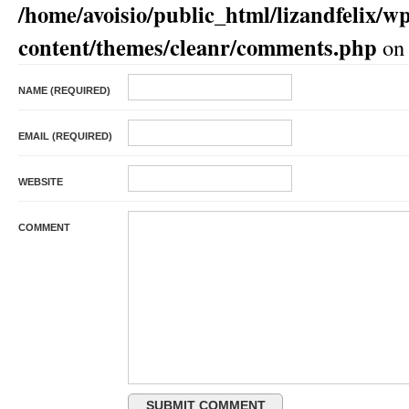
/home/avoisio/public_html/lizandfelix/w
content/themes/cleanr/comments.php
on 
NAME (REQUIRED)
EMAIL (REQUIRED)
WEBSITE
COMMENT