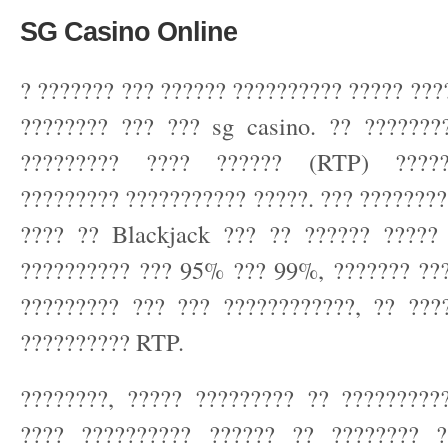
SG Casino Online
? ??????? ??? ?????? ?????????? ????? ???
???????? ??? ??? sg casino. ?? ???????
????????? ???? ?????? (RTP) ?????
????????? ??????????? ?????. ??? ????????
???? ?? Blackjack ??? ?? ?????? ?????
?????????? ??? 95% ??? 99%, ??????? ???
????????? ??? ??? ????????????, ?? ???
?????????? RTP.
????????, ????? ????????? ?? ?????????
???? ?????????? ?????? ?? ???????? ?