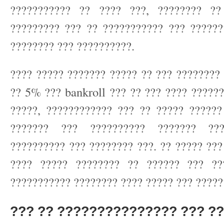
??????????? ?? ???? ???, ???????? ??
????????? ??? ?? ??????????? ??? ??????
???????? ??? ??????????.
???? ????? ??????? ????? ?? ??? ????????
?? 5% ??? bankroll ??? ?? ??? ???? ??????
?????, ???????????? ??? ?? ????? ??????
??????? ??? ?????????? ??????? ??
?????????? ??? ???????? ???. ?? ????? ???
???? ????? ???????? ?? ?????? ??? ??
??????????? ???????? ???? ????? ??? ?????
??? ?? ??????????????? ??? ?