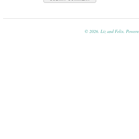
© 2026. Liz and Felix. Power