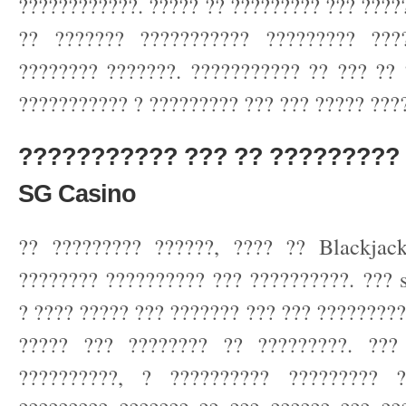
????????????. ????? ?? ????????? ??? ????
?? ??????? ??????????? ????????? ???
???????? ???????. ??????????? ?? ??? ??
??????????? ? ????????? ??? ??? ????? ???
??????????? ??? ?? ?????????
SG Casino
?? ????????? ??????, ???? ?? Blackjac
???????? ?????????? ??? ??????????. ??? s
? ???? ????? ??? ??????? ??? ??? ?????????
????? ??? ???????? ?? ?????????. ??? 
??????????, ? ?????????? ????????? 