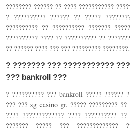
???????? ?????? ?? ???? ??????????? ????
? ?????????? ?????? ?? ????? ????????
?????????? ?? ?????????? ??????? ????
?????????? ???? ?? ?????????? ?? ??????
?? ?????? ???? ??? ??? ????????? ????????.
? ??????? ??? ??????????? ??
??? bankroll ???
? ?????????? ??? bankroll ????? ?????? 
??? ??? sg casino gr. ????? ????????? ??
???? ????????????? ???? ?????????? ??
??????? ????? ??? ????????????? ??