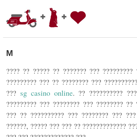
M
???? ?? ????? ?? ??????? ??? ????????? 
????????? ??? ?? ???????? ??? ?????????
???
sg casino online
. ?? ?????????? ???
????????? ??? ???????? ??? ???????? ?? 
??? ?? ?????????? ??? ???????? ??? ???
??????, ????? ??? ??? ?? ????????????? ??
??? ??? ????????????? ???.