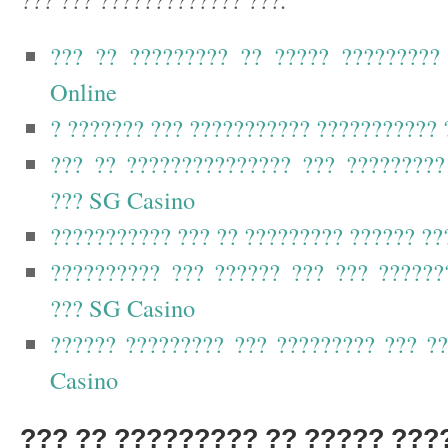
??? ?? ????????? ?? ????? ????????
Online
? ??????? ??? ??????????? ??????????? 
??? ?? ??????????????? ??? ?????????
??? SG Casino
??????????? ??? ?? ????????? ?????? ?
?????????? ??? ?????? ??? ??? ??????
??? SG Casino
?????? ????????? ??? ????????? ??? ?
Casino
??? ?? ????????? ?? ????? ???