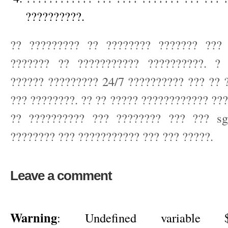
??????????.
?? ????????? ?? ???????? ??????? ??? 
??????? ?? ??????????? ??????????. ? 
?????? ????????? 24/7 ?????????? ??? ?? 
??? ????????. ?? ?? ????? ???????????? ???
?? ?????????? ??? ???????? ??? ??? sg
???????? ??? ??????????? ??? ??? ?????.
Leave a comment
Warning
: Undefined variable $