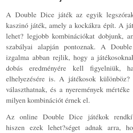
A Double Dice játék az egyik legszórak
kaszinó játék, amely a kockákra épít. A já
lehet? legjobb kombinációkat dobjunk, a
szabályai alapján pontoznak. A Double
izgalma abban rejlik, hogy a játékosokn
dobás eredményére kell figyelniük, h
elhelyezésére is. A játékosok különböz?
választhatnak, és a nyeremények mértéke 
milyen kombinációt érnek el.
Az online Double Dice játékok rendkív
hiszen ezek lehet?séget adnak arra, h