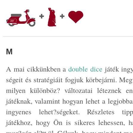
M
A mai cikkünkben a
double dice
játék ingy
ségeit és stratégiáit fogjuk körbejárni. Me
milyen különböz? változatai léteznek e
játéknak, valamint hogyan lehet a legjobba
ingyenes lehet?ségeket. Részletes ti
játékhoz, hogy Ön is sikeres lehessen, 
nyer?gép el?tt ül. Célunk, hogy mindent me