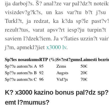
ija darboj?s. Š? anal?ze var pal?dz?t noteikt
visizdev?g?k?s, un kas var?tu b?t j?su 
Turkl?t, ja redzat, ka k?da sp?le past?v
rezult?tus, varat apsv?rt iesp?ju turpin?t
saviem l?dzek?iem. Ja v?laties uzzin?t vai
j?m, apmekl?jiet
x3000 lv
.
Sp?les nosaukums
RTP (%)
Sv?rst?gums
Laimesti bezri
Sp??u autom?ts A
95
Zems
50€
Sp??u autom?ts B
92
Augsts
20€
Sp??u autom?ts C
96
Vid?js
70€
K? x3000 kazino bonus pal?dz sp?
emt l?mumus?