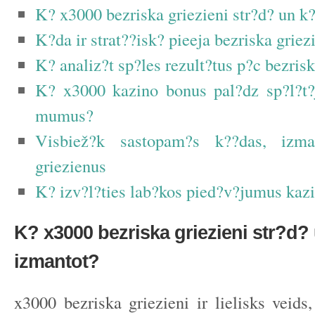
K? x3000 bezriska griezieni str?d? un k?
K?da ir strat??isk? pieeja bezriska grie
K? analiz?t sp?les rezult?tus p?c bezris
K? x3000 kazino bonus pal?dz sp?l?t?
mumus?
Visbiež?k sastopam?s k??das, izman
griezienus
K? izv?l?ties lab?kos pied?v?jumus kaz
K? x3000 bezriska griezieni str?d?
izmantot?
x3000 bezriska griezieni ir lielisks veids