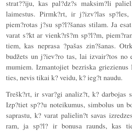
strat??iju, kas pal?dz?s maksim?li paliel
laimestus. Pirmk?rt, ir j?izv?las sp?les,
piem?rotas j?su sp?l?šanas stilam. Ja esat
varat s?kt ar vienk?rš?m sp?l?m, piem?r
tiem, kas neprasa ?pašas zin?šanas. Otrk
budžets un j?iev?ro tas, lai izvair?tos no
mumiem. Izmantojiet bezriska griezienus
ties, nevis tikai k? veidu, k? ieg?t naudu.
Trešk?rt, ir svar?gi analiz?t, k? darbojas
Izp?tiet sp??u noteikumus, simbolus un bo
saprastu, k? varat palielin?t savas izredz
ram, ja sp?l? ir bonusa raunds, kas tie