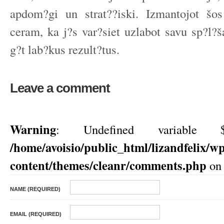
apdom?gi un strat??iski. Izmantojot š
ceram, ka j?s var?siet uzlabot savu sp?l?š
g?t lab?kus rezult?tus.
Leave a comment
Warning
: Undefined variable $
/home/avoisio/public_html/lizandfelix/w
content/themes/cleanr/comments.php
on 
NAME (REQUIRED)
EMAIL (REQUIRED)