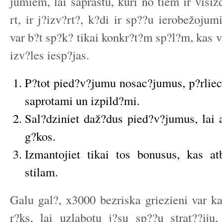
jumiem, lai saprastu, kuri no tiem ir visi
rt, ir j?izv?rt?, k?di ir sp??u ierobežojum
var b?t sp?k? tikai konkr?t?m sp?l?m, kas v
izv?les iesp?jas.
P?tot pied?v?jumu nosac?jumus, p?rliecin
saprotami un izpild?mi.
Sal?dziniet daž?dus pied?v?jumus, lai a
g?kos.
Izmantojiet tikai tos bonusus, kas at
stilam.
Galu gal?, x3000 bezriska griezieni var ka
r?ks, lai uzlabotu j?su sp??u strat??iju