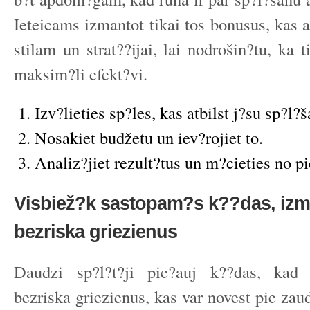
Ieteicams izmantot tikai tos bonusus, kas a
stilam un strat??ijai, lai nodrošin?tu, ka t
maksim?li efekt?vi.
Izv?lieties sp?les, kas atbilst j?su sp?l?
Nosakiet budžetu un iev?rojiet to.
Analiz?jiet rezult?tus un m?cieties no p
Visbiež?k sastopam?s k??das, izm
bezriska griezienus
Daudzi sp?l?t?ji pie?auj k??das, kad
bezriska griezienus, kas var novest pie za