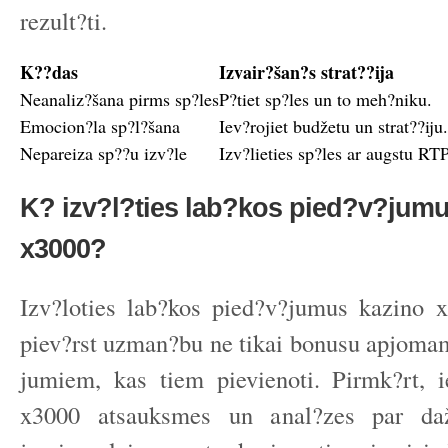
rezult?ti.
K??das
Izvair?šan?s strat??ija
Neanaliz?šana pirms sp?les
P?tiet sp?les un to meh?niku.
Emocion?la sp?l?šana
Iev?rojiet budžetu un strat??iju.
Nepareiza sp??u izv?le
Izv?lieties sp?les ar augstu RTP
K? izv?l?ties lab?kos pied?v?jumu
x3000?
Izv?loties lab?kos pied?v?jumus kazino x
piev?rst uzman?bu ne tikai bonusu apjomam
jumiem, kas tiem pievienoti. Pirmk?rt, i
x3000 atsauksmes un anal?zes par da