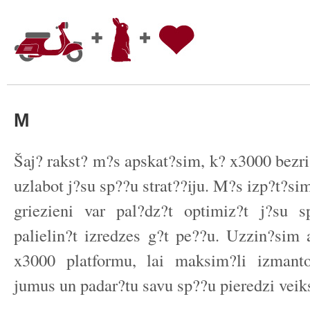
M
Šaj? rakst? m?s apskat?sim, k? x3000 bezri
uzlabot j?su sp??u strat??iju. M?s izp?t?sim
griezieni var pal?dz?t optimiz?t j?su s
palielin?t izredzes g?t pe??u. Uzzin?sim 
x3000 platformu, lai maksim?li izmant
jumus un padar?tu savu sp??u pieredzi vei