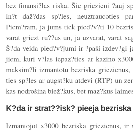
bez finansi?las riska. Šie griezieni ?auj 
in?t daž?das sp?les, neuztraucoties p
Piem?ram, ja jums tiek pied?v?ti 10 bezris
varat griezt ru??us un, ja uzvarat, varat sa
Š?da veida pied?v?jumi ir ?paši izdev?gi j
jiem, kuri v?las iepaz?ties ar kazino x300
maksim?li izmantotu bezriska griezienus, 
ties sp?les ar augst?ku atdevi (RTP) un z
kas nodrošina biež?kus, bet maz?kus laimes
K?da ir strat??isk? pieeja bezriska
Izmantojot x3000 bezriska griezienus, ir s