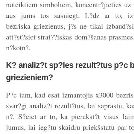
noteiktiem simboliem, koncentr?jieties uz 
aus jums tos sasniegt. L?dz ar to, iz
bezriska griezienus, j?s ne tikai izbaud?si
att?st?siet strat??iskas dom?šanas prasmes
n?kotn?.
K? analiz?t sp?les rezult?tus p?c 
griezieniem?
P?c tam, kad esat izmantojis x3000 bezrisk
svar?gi analiz?t rezult?tus, lai saprastu, k
n?. S?ciet ar to, ka pierakst?t visus la
jumus, lai ieg?tu skaidru priekšstatu par to