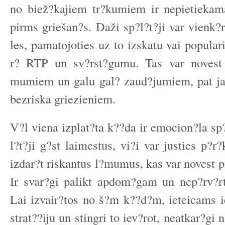
no biež?kajiem tr?kumiem ir nepietiekam
pirms griešan?s. Daži sp?l?t?ji var vienk?r
les, pamatojoties uz to izskatu vai popular
r? RTP un sv?rst?gumu. Tas var novest 
mumiem un galu gal? zaud?jumiem, pat ja 
bezriska griezieniem.
V?l viena izplat?ta k??da ir emocion?la sp
l?t?ji g?st laimestus, vi?i var justies p?r?
izdar?t riskantus l?mumus, kas var novest 
Ir svar?gi palikt apdom?gam un nep?rv?rt
Lai izvair?tos no š?m k??d?m, ieteicams ie
strat??iju un stingri to iev?rot, neatkar?gi n