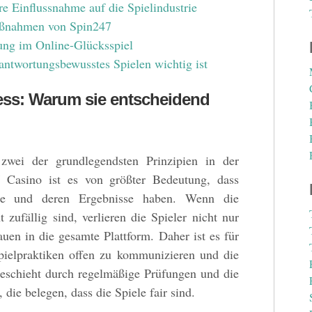
e Einflussnahme auf die Spielindustrie
maßnahmen von Spin247
ung im Online-Glücksspiel
ntwortungsbewusstes Spielen wichtig ist
ess: Warum sie entscheidend
zwei der grundlegendsten Prinzipien in der
 Casino ist es von größter Bedeutung, dass
ele und deren Ergebnisse haben. Wenn die
 zufällig sind, verlieren die Spieler nicht nur
auen in die gesamte Plattform. Daher ist es für
Spielpraktiken offen zu kommunizieren und die
geschieht durch regelmäßige Prüfungen und die
die belegen, dass die Spiele fair sind.