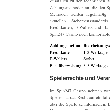
Zusätzlich zu den technischen 
Zahlungsmethoden an, die den Spi
Methoden werden regelmäßig üb
aktuellen Sicherheitsstanda
Kreditkarten, E-Wallets und Ba
Spin247 Casino noch komfortable
Zahlungsmethode
Bearbeitungsz
Kreditkarte
1-3 Werktage
E-Wallets
Sofort
Banküberweisung
3-5 Werktage
Spielerrechte und Vera
Im Spin247 Casino nehmen wir d
Spieler hat das Recht auf ein fai
über die Spiele zu informieren. D