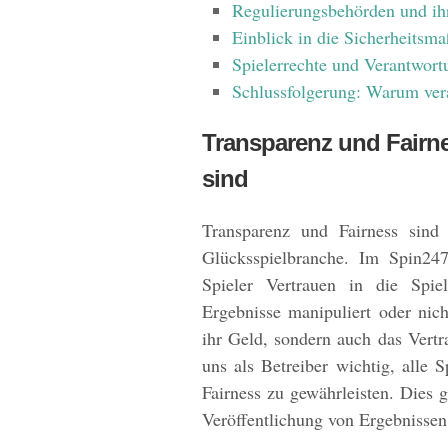
Regulierungsbehörden und ihr
Einblick in die Sicherheits
Spielerrechte und Verantwort
Schlussfolgerung: Warum vera
Transparenz und Fairn
sind
Transparenz und Fairness sind 
Glücksspielbranche. Im Spin247
Spieler Vertrauen in die Spi
Ergebnisse manipuliert oder nicht
ihr Geld, sondern auch das Vertr
uns als Betreiber wichtig, alle 
Fairness zu gewährleisten. Dies 
Veröffentlichung von Ergebnissen, 