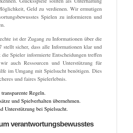
kennen. Glücksspiele sollten als Unterhaltung
Möglichkeit, Geld zu verdienen. Wir ermutigen
twortungsbewusstes Spielen zu informieren und
en.
rechte ist der Zugang zu Informationen über die
stellt sicher, dass alle Informationen klar und
t die Spieler informierte Entscheidungen treffen
 wir auch Ressourcen und Unterstützung für
ilfe im Umgang mit Spielsucht benötigen. Dies
cheres und faires Spielerlebnis.
d transparente Regeln.
sätze und Spielverhalten übernehmen.
d Unterstützung bei Spielsucht.
rum verantwortungsbewusstes