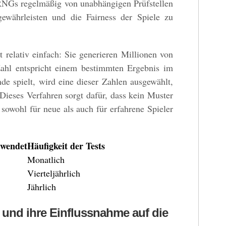
RNGs regelmäßig von unabhängigen Prüfstellen
 gewährleisten und die Fairness der Spiele zu
relativ einfach: Sie generieren Millionen von
ahl entspricht einem bestimmten Ergebnis im
de spielt, wird eine dieser Zahlen ausgewählt,
Dieses Verfahren sorgt dafür, dass kein Muster
 sowohl für neue als auch für erfahrene Spieler
wendet
Häufigkeit der Tests
Monatlich
Vierteljährlich
Jährlich
und ihre Einflussnahme auf die