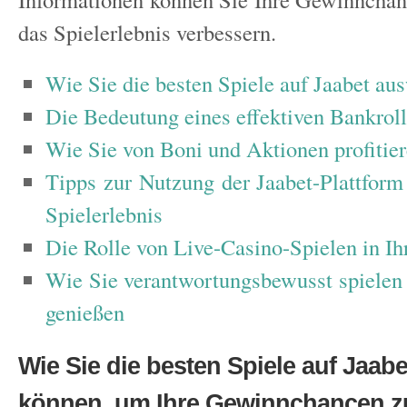
das Spielerlebnis verbessern.
Wie Sie die besten Spiele auf Jaabet a
Die Bedeutung eines effektiven Bankro
Wie Sie von Boni und Aktionen profitie
Tipps zur Nutzung der Jaabet-Plattform 
Spielerlebnis
Die Rolle von Live-Casino-Spielen in Ihr
Wie Sie verantwortungsbewusst spielen 
genießen
Wie Sie die besten Spiele auf Jaab
können, um Ihre Gewinnchancen z