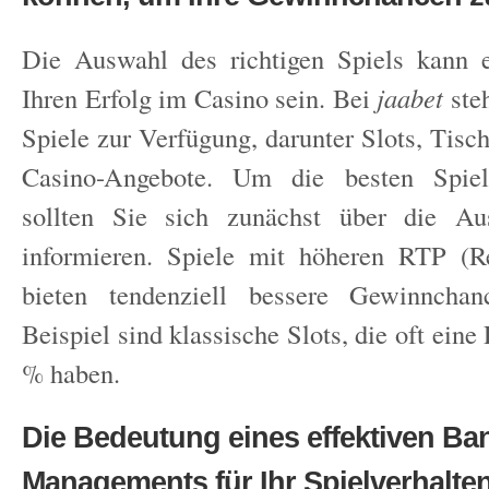
Die Auswahl des richtigen Spiels kann e
Ihren Erfolg im Casino sein. Bei
jaabet
ste
Spiele zur Verfügung, darunter Slots, Tisc
Casino-Angebote. Um die besten Spiel
sollten Sie sich zunächst über die Au
informieren. Spiele mit höheren RTP (Re
bieten tendenziell bessere Gewinnchan
Beispiel sind klassische Slots, die oft ein
% haben.
Die Bedeutung eines effektiven Ban
Managements für Ihr Spielverhalte