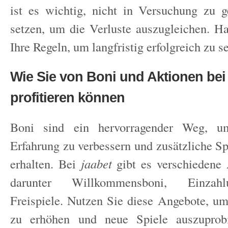
ist es wichtig, nicht in Versuchung zu 
setzen, um die Verluste auszugleichen. Ha
Ihre Regeln, um langfristig erfolgreich zu se
Wie Sie von Boni und Aktionen bei
profitieren können
Boni sind ein hervorragender Weg, u
Erfahrung zu verbessern und zusätzliche Sp
erhalten. Bei
jaabet
gibt es verschiedene 
darunter Willkommensboni, Einzah
Freispiele. Nutzen Sie diese Angebote, um
zu erhöhen und neue Spiele auszuprobi