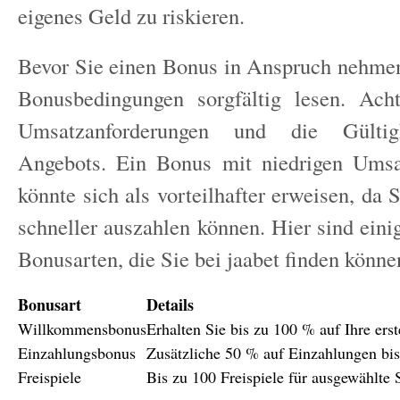
eigenes Geld zu riskieren.
Bevor Sie einen Bonus in Anspruch nehmen,
Bonusbedingungen sorgfältig lesen. Ach
Umsatzanforderungen und die Gültig
Angebots. Ein Bonus mit niedrigen Umsa
könnte sich als vorteilhafter erweisen, da
schneller auszahlen können. Hier sind eini
Bonusarten, die Sie bei jaabet finden könne
Bonusart
Details
Willkommensbonus
Erhalten Sie bis zu 100 % auf Ihre ers
Einzahlungsbonus
Zusätzliche 50 % auf Einzahlungen bis
Freispiele
Bis zu 100 Freispiele für ausgewählte S