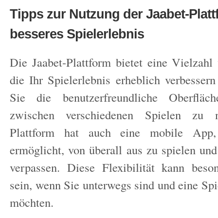
Tipps zur Nutzung der Jaabet-Platt
besseres Spielerlebnis
Die Jaabet-Plattform bietet eine Vielzahl
die Ihr Spielerlebnis erheblich verbesser
Sie die benutzerfreundliche Oberfläc
zwischen verschiedenen Spielen zu n
Plattform hat auch eine mobile App
ermöglicht, von überall aus zu spielen und
verpassen. Diese Flexibilität kann beson
sein, wenn Sie unterwegs sind und eine Spi
möchten.