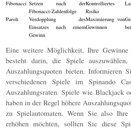
Fibonacci
Setzen nach der
Kontrolliertes
La
Fibonacci-Zahlenfolge
Risiko
Paroli
Verdopplung des
Maximierung von
Ge
Einsatzes nach einem
Gewinnen
be
Gewinn
Eine weitere Möglichkeit, Ihre Gewinne
besteht darin, die Spiele auszuwählen,
Auszahlungsquoten bieten. Informieren S
verschiedenen Spiele im Spinando Ca
Auszahlungsraten. Spiele wie Blackjack 
haben in der Regel höhere Auszahlungsquo
zu Spielautomaten. Wenn Sie also Ihre
erhöhen möchten, sollten Sie diese Spi