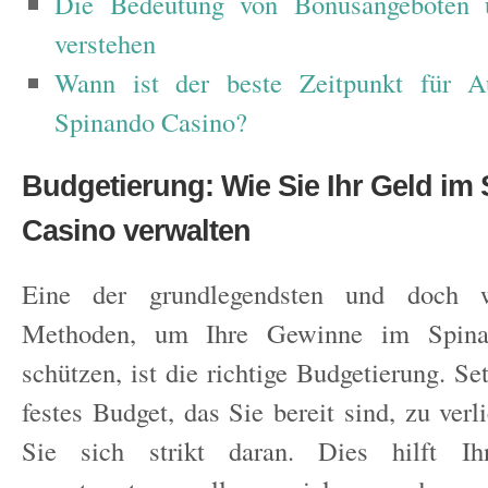
Die Bedeutung von Bonusangeboten 
verstehen
Wann ist der beste Zeitpunkt für A
Spinando Casino?
Budgetierung: Wie Sie Ihr Geld im
Casino verwalten
Eine der grundlegendsten und doch wi
Methoden, um Ihre Gewinne im Spina
schützen, ist die richtige Budgetierung. Se
festes Budget, das Sie bereit sind, zu verl
Sie sich strikt daran. Dies hilft Ih