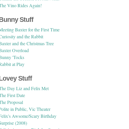
The Vino Rides Again!
Bunny Stuff
Meeting Baxter for the First Time
Curiosity and the Rabbit
Baxter and the Christmas Tree
Baxter Overload
Bunny 'Tocks
Rabbit at Play
Lovey Stuff
The Day Liz and Felix Met
The First Date
The Proposal
Polite in Public, Vic Theater
Felix's Awsome/Scary Birthday
Surprise (2008)