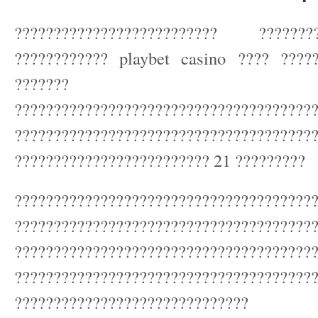
?????????????????????????? ?????
???????????? playbet casino ???? ????
???????
??????????????????????????????????????
??????????????????????????????????????
????????????????????????? 21 ?????????
??????????????????????????????????????
??????????????????????????????????????
??????????????????????????????????????
??????????????????????????????????????
??????????????????????????????