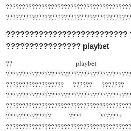
??????????????????????????????????????
??????????????????????????????????????
?????????????????????????? 
???????????????? playbet
?? playbet c
??????????????????????????????????????
?????????????????? ?????? ??????? 
??????????????????????????????????????
??????????????????????????????????????
?????????????? ???? ??????? ?
??????????????????????????????????????