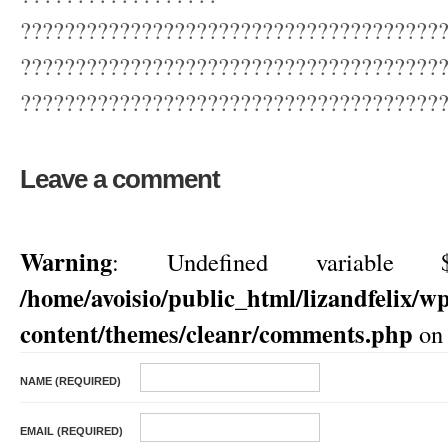
??????????????????????????????????????
????????????????????????????????
??????????????????????????????????????
Leave a comment
Warning
: Undefined variable $
/home/avoisio/public_html/lizandfelix/w
content/themes/cleanr/comments.php
on 
NAME (REQUIRED)
EMAIL (REQUIRED)