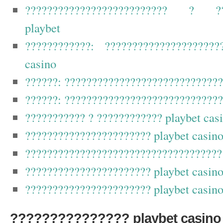
?????????????????????????? ? ???
playbet
????????????: ?????????????????????
casino
??????: ????????????????????????????
??????: ????????????????????????????
??????????? ? ???????????? playbet cas
??????????????????????? playbet casin
????????????????????????????????????
??????????????????????? playbet casin
??????????????????????? playbet casin
??????????????? playbet casino