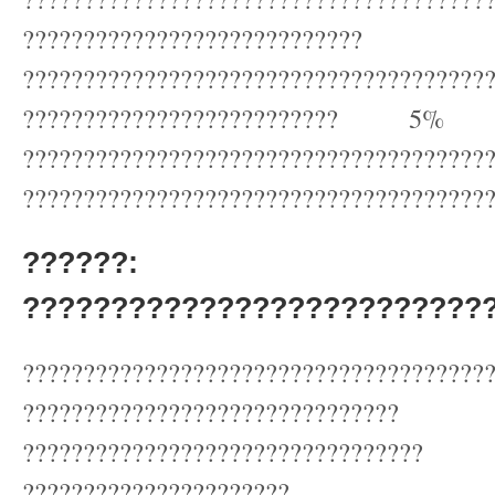
????????????????????????????
??????????????????????????????????????
?????????????????????????? 5% ?
??????????????????????????????????????
??????????????????????????????????????
??????:
??????????????????????????
???????????????????????????????????????
???????????????????????????????
???????????????????????????
?????????????????????? ?