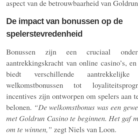
aspect van de betrouwbaarheid van Goldrun
De impact van bonussen op de
spelerstevredenheid
Bonussen zijn een cruciaal onde
aantrekkingskracht van online casino’s, e
biedt verschillende aantrekkelijk
welkomstbonussen tot loyaliteitspro
incentives zijn ontworpen om spelers aan t
belonen.
“De welkomstbonus was een gewe
met Goldrun Casino te beginnen. Het gaf m
om te winnen,”
zegt Niels van Loon.