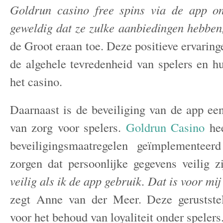
Goldrun casino free spins via de app on
geweldig dat ze zulke aanbiedingen hebben
de Groot eraan toe. Deze positieve ervaring
de algehele tevredenheid van spelers en h
het casino.
Daarnaast is de beveiliging van de app een
van zorg voor spelers.
Goldrun Casino
hee
beveiligingsmaatregelen geïmplementee
zorgen dat persoonlijke gegevens veilig z
veilig als ik de app gebruik. Dat is voor mij
zegt Anne van der Meer. Deze geruststel
voor het behoud van loyaliteit onder spelers