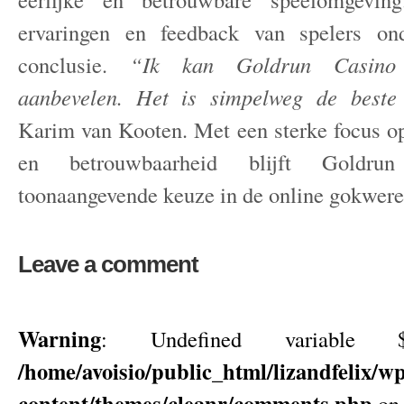
ervaringen en feedback van spelers on
conclusie.
“Ik kan Goldrun Casino
aanbevelen. Het is simpelweg de beste
Karim van Kooten. Met een sterke focus op
en betrouwbaarheid blijft Goldr
toonaangevende keuze in de online gokwere
Leave a comment
Warning
: Undefined variable $
/home/avoisio/public_html/lizandfelix/w
content/themes/cleanr/comments.php
on 