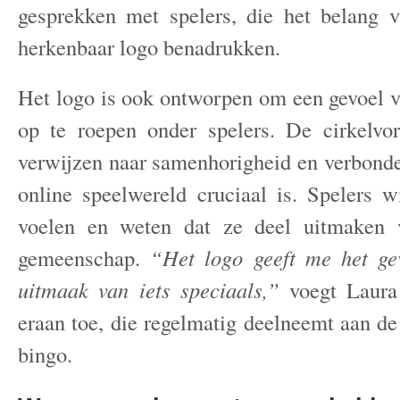
gesprekken met spelers, die het belang 
herkenbaar logo benadrukken.
Het logo is ook ontworpen om een gevoel
op te roepen onder spelers. De cirkelvo
verwijzen naar samenhorigheid en verbonde
online speelwereld cruciaal is. Spelers wi
voelen en weten dat ze deel uitmaken 
gemeenschap.
“Het logo geeft me het gev
uitmaak van iets speciaals,”
voegt Laura
eraan toe, die regelmatig deelneemt aan d
bingo.