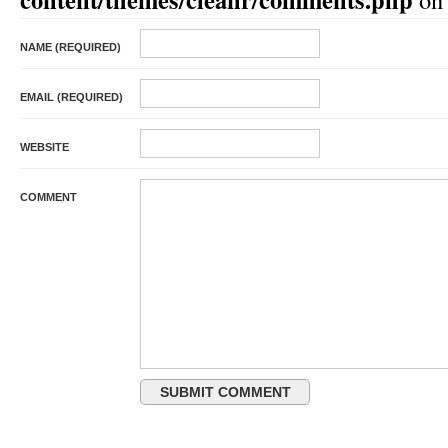
NAME (REQUIRED)
EMAIL (REQUIRED)
WEBSITE
COMMENT