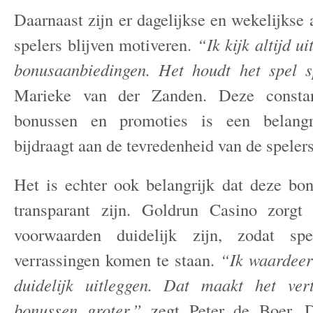
Daarnaast zijn er dagelijkse en wekelijkse
spelers blijven motiveren.
“Ik kijk altijd u
bonusaanbiedingen. Het houdt het spel 
Marieke van der Zanden. Deze consta
bonussen en promoties is een belangri
bijdraagt aan de tevredenheid van de spelers
Het is echter ook belangrijk dat deze bon
transparant zijn. Goldrun Casino zorgt 
voorwaarden duidelijk zijn, zodat spe
verrassingen komen te staan.
“Ik waardeer 
duidelijk uitleggen. Dat maakt het ve
bonussen groter,”
zegt Peter de Boer. D