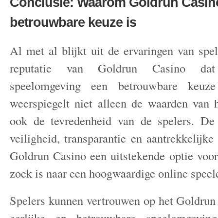
Conclusie: Waarom Goldrun Casin
betrouwbare keuze is
Al met al blijkt uit de ervaringen van spe
reputatie van Goldrun Casino da
speelomgeving een betrouwbare keuz
weerspiegelt niet alleen de waarden van 
ook de tevredenheid van de spelers. De
veiligheid, transparantie en aantrekkelijk
Goldrun Casino een uitstekende optie voor
zoek is naar een hoogwaardige online speel
Spelers kunnen vertrouwen op het Goldrun
eerlijke en betrouwbare speelomgeving