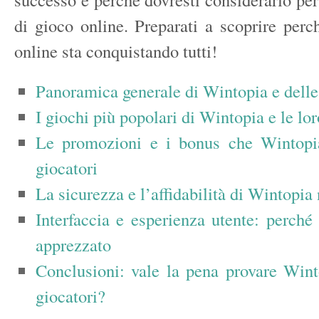
di gioco online. Preparati a scoprire perc
online sta conquistando tutti!
Panoramica generale di Wintopia e delle 
I giochi più popolari di Wintopia e le lor
Le promozioni e i bonus che Wintopia
giocatori
La sicurezza e l’affidabilità di Wintopia
Interfaccia e esperienza utente: perché
apprezzato
Conclusioni: vale la pena provare Wint
giocatori?