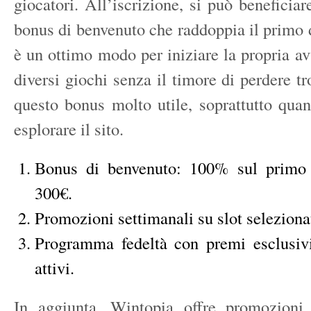
giocatori. All’iscrizione, si può beneficia
bonus di benvenuto che raddoppia il primo 
è un ottimo modo per iniziare la propria av
diversi giochi senza il timore di perdere t
questo bonus molto utile, soprattutto quan
esplorare il sito.
Bonus di benvenuto: 100% sul primo 
300€.
Promozioni settimanali su slot seleziona
Programma fedeltà con premi esclusivi
attivi.
In aggiunta, Wintopia offre promozioni 