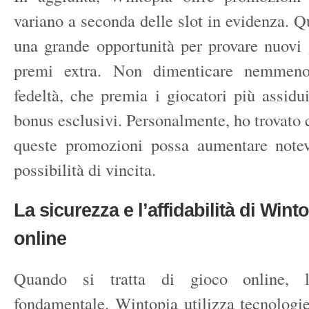
variano a seconda delle slot in evidenza. 
una grande opportunità per provare nuovi 
premi extra. Non dimenticare nemmen
fedeltà, che premia i giocatori più assidu
bonus esclusivi. Personalmente, ho trovato 
queste promozioni possa aumentare note
possibilità di vincita.
La sicurezza e l’affidabilità di Wint
online
Quando si tratta di gioco online, 
fondamentale. Wintopia utilizza tecnologie