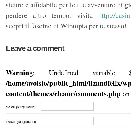
sicuro e affidabile per le tue avventure di g
perdere altro tempo: visita
http://casi
scopri il fascino di Wintopia per te stesso!
Leave a comment
Warning
: Undefined variable $
/home/avoisio/public_html/lizandfelix/w
content/themes/cleanr/comments.php
on 
NAME (REQUIRED)
EMAIL (REQUIRED)