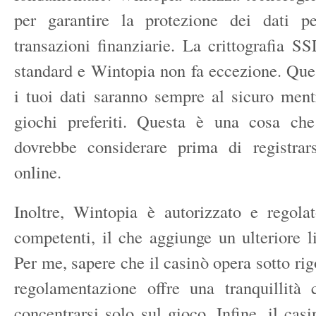
per garantire la protezione dei dati pe
transazioni finanziarie. La crittografia S
standard e Wintopia non fa eccezione. Ques
i tuoi dati saranno sempre al sicuro mentr
giochi preferiti. Questa è una cosa che
dovrebbe considerare prima di registrar
online.
Inoltre, Wintopia è autorizzato e regolat
competenti, il che aggiunge un ulteriore li
Per me, sapere che il casinò opera sotto rig
regolamentazione offre una tranquillità
concentrarsi solo sul gioco. Infine, il ca