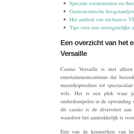
Speciale evenementen en them
Gastronomische hoogstandjes
Het aanbod van exclusieve VI
Tips voor een onvergetelijke 
Een overzicht van het 
Versaille
Casino Versaille is niet alle
entertainmentcentrum dat bezoeke
muziekoptredens tot spectaculair
wils. Het is een plek waar j
onderdompelen in de opwinding va
dit casino is de diversiteit aa
waardoor het aantrekkelijk is voo
Een van de kenmerken van het