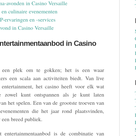
a-avonden in Casino Versaille
 en culinaire evenementen
P-ervaringen en -services
avond in Casino Versaille
entertainmentaanbod in Casino
en een plek om te gokken; het is een waar
rs een scala aan activiteiten biedt. Van live
 entertainment, het casino heeft voor elk wat
e zowel kunt ontspannen als je kunt laten
n het spelen. Een van de grootste troeven van
n evenementen die het jaar rond plaatsvinden,
r een breed publiek.
 entertainmentaanbod is de combinatie van