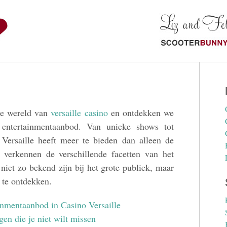
 de wereld van
versaille casino
en ontdekken we
 entertainmentaanbod. Van unieke shows tot
Versaille heeft meer te bieden dan alleen de
 verkennen de verschillende facetten van het
niet zo bekend zijn bij het grote publiek, maar
 te ontdekken.
inmentaanbod in Casino Versaille
en die je niet wilt missen