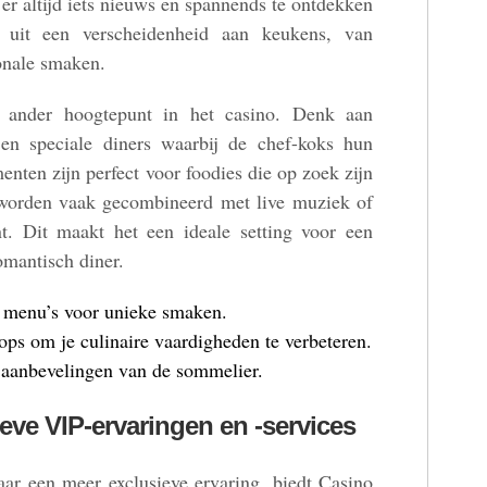
 er altijd iets nieuws en spannends te ontdekken
 uit een verscheidenheid aan keukens, van
ionale smaken.
n ander hoogtepunt in het casino. Denk aan
 en speciale diners waarbij de chef-koks hun
enten zijn perfect voor foodies die op zoek zijn
 worden vaak gecombineerd met live muziek of
t. Dit maakt het een ideale setting voor een
omantisch diner.
 menu’s voor unieke smaken.
ops om je culinaire vaardigheden te verbeteren.
 aanbevelingen van de sommelier.
eve VIP-ervaringen en -services
ar een meer exclusieve ervaring, biedt Casino