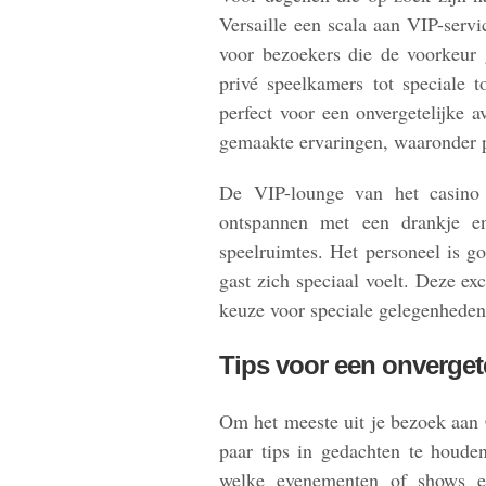
Versaille een scala aan VIP-serv
voor bezoekers die de voorkeur 
privé speelkamers tot speciale 
perfect voor een onvergetelijke
gemaakte ervaringen, waaronder p
De VIP-lounge van het casino
ontspannen met een drankje en
speelruimtes. Het personeel is go
gast zich speciaal voelt. Deze ex
keuze voor speciale gelegenheden,
Tips voor een onvergete
Om het meeste uit je bezoek aan 
paar tips in gedachten te houden
welke evenementen of shows er