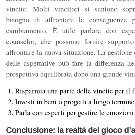
vincite. Molti vincitori si sentono sop
bisogno di affrontare le conseguenze p
cambiamento. È utile parlare con esper
counselor, che possono fornire supporto
affrontare la nuova situazione. La gestione
delle aspettative può fare la differenza n
prospettiva equilibrata dopo una grande vinc
Risparmia una parte delle vincite per il f
Investi in beni o progetti a lungo termine
Parla con esperti per gestire le emozioni 
Conclusione: la realtà del gioco d’