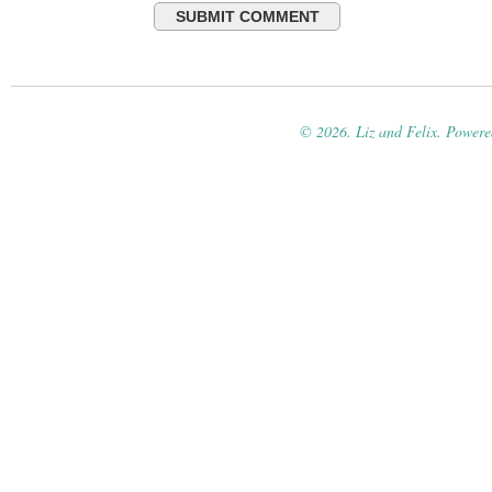
© 2026. Liz and Felix. Power