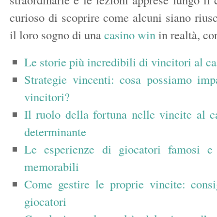
curioso di scoprire come alcuni siano riusc
il loro sogno di una
casino win
in realtà, co
Le storie più incredibili di vincitori al c
Strategie vincenti: cosa possiamo imp
vincitori?
Il ruolo della fortuna nelle vincite al c
determinante
Le esperienze di giocatori famosi e 
memorabili
Come gestire le proprie vincite: consig
giocatori