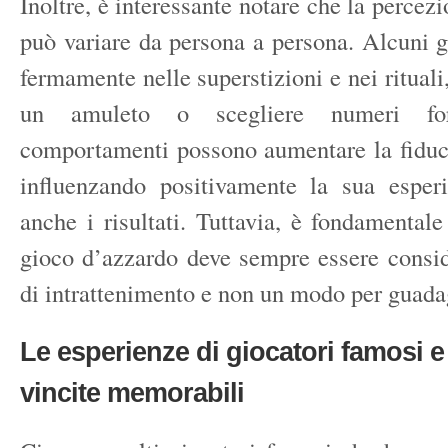
Inoltre, è interessante notare che la percezi
può variare da persona a persona. Alcuni g
fermamente nelle superstizioni e nei ritual
un amuleto o scegliere numeri fort
comportamenti possono aumentare la fiduci
influenzando positivamente la sua esperi
anche i risultati. Tuttavia, è fondamentale
gioco d’azzardo deve sempre essere conside
di intrattenimento e non un modo per guadag
Le esperienze di giocatori famosi e 
vincite memorabili