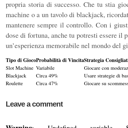
propria storia di successo. Che tu stia gi
machine o a un tavolo di blackjack, ricordat
mantenere sempre il controllo. Con i giust
dose di fortuna, anche tu potresti essere il 
un’esperienza memorabile nel mondo del gi
Tipo di Gioco
Probabilità di Vincita
Strategia Consiglia
Slot Machine
Variabile
Giocare con moderaz
Blackjack
Circa 49%
Usare strategie di ba
Roulette
Circa 47%
Giocare su scommess
Leave a comment
Warning
: Undefined variable $