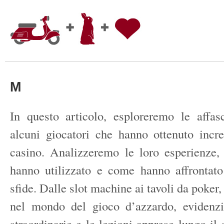
M
In questo articolo, esploreremo le affasc
alcuni giocatori che hanno ottenuto incred
casino. Analizzeremo le loro esperienze, 
hanno utilizzato e come hanno affrontato
sfide. Dalle slot machine ai tavoli da poke
nel mondo del gioco d’azzardo, evidenzi
straordinarie e le lezioni apprese lungo i