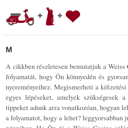
M
A cikkben részletesen bemutatjuk a Weiss C
folyamatát, hogy Ön könnyedén és gyorsa
nyereményeihez. Megismerheti a kifizetési
egyes lépéseket, amelyek szükségesek a 
tippeket adunk arra vonatkozóan, hogyan le
a folyamatot, hogy a lehet? leggyorsabban 
pénzéhez. Ha Ön új a Weiss Casino világ