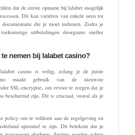
elden dat de eerste opname bij lalabet mogelijk
processen. Dit kan variëren van enkele uren tot
e documentatie die je moet indienen. Zodra je
 toekomstige uitbetalingen doorgaans sneller
p te nemen bij lalabet casino?
alabet casino is veilig, zolang je de juiste
sino maakt gebruik van de nieuwste
nder SSL-encryptie, om ervoor te zorgen dat je
s beschermd zijn. Dit is cruciaal, vooral als je
kte policy om te voldoen aan de regelgeving en
ederland operatief te zijn. Dit betekent dat je
n transparant platform. Spelers worden echter