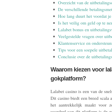
Overzicht van de uitbetalingso
De verschillende betalingsme
Hoe lang duurt het voordat je
Is het veilig om geld op te ne
Lalabet bonus en uitbetaling
Veelgestelde vragen over uitbe
Klantenservice en ondersteun
Tips voor een soepele uitbetal
Conclusie over de uitbetalings
Waarom kiezen voor lal
gokplatform?
Lalabet casino is een van de sne
Dit casino biedt een breed scala a
het aantrekkelijk maakt voor z
voordeel van dit platform is de g