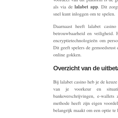
lalabet app
als via de
. Dit zorg
snel kunt inloggen om te spelen.
Daarnaast heeft lalabet casino
betrouwbaarheid en veiligheid.
encryptietechnologieën om perso
Dit geeft spelers de gemoedsrust da
online gokken.
Overzicht van de uitbet
Bij lalabet casino heb je de keuze 
van je voorkeur en situat
bankoverschrijvingen, e-wallets 
methode heeft zijn eigen voorde
belangrijk maakt om een optie te k