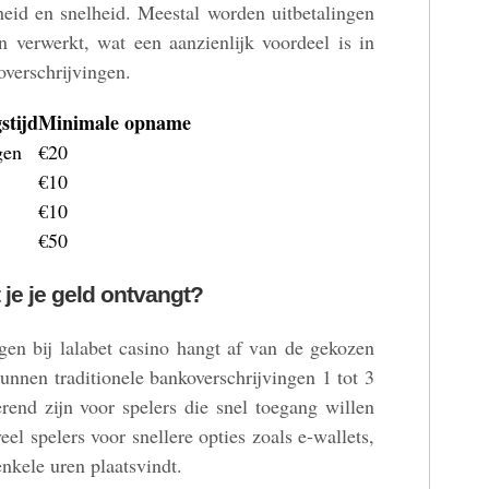
eid en snelheid. Meestal worden uitbetalingen
n verwerkt, wat een aanzienlijk voordeel is in
overschrijvingen.
stijd
Minimale opname
gen
€20
€10
€10
€50
 je je geld ontvangt?
ngen bij lalabet casino hangt af van de gekozen
unnen traditionele bankoverschrijvingen 1 tot 3
rend zijn voor spelers die snel toegang willen
el spelers voor snellere opties zoals e-wallets,
nkele uren plaatsvindt.