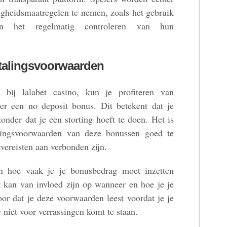
gheidsmaatregelen te nemen, zoals het gebruik
n het regelmatig controleren van hun
etalingsvoorwaarden
bij lalabet casino, kun je profiteren van
er een no deposit bonus. Dit betekent dat je
onder dat je een storting hoeft te doen. Het is
alingsvoorwaarden van deze bonussen goed te
tvereisten aan verbonden zijn.
 hoe vaak je je bonusbedrag moet inzetten
 kan van invloed zijn op wanneer en hoe je je
r dat je deze voorwaarden leest voordat je je
 niet voor verrassingen komt te staan.