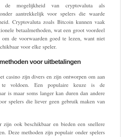
k de mogelijkheid van cryptovaluta als
zonder aantrekkelijk voor spelers die waarde
heid. Cryptovaluta zoals Bitcoin kunnen vaak
itionele betaalmethoden, wat een groot voordeel
jk om de voorwaarden goed te lezen, want niet
chikbaar voor elke speler.
smethoden voor uitbetalingen
bet casino zijn divers en zijn ontworpen om aan
 te voldoen. Een populaire keuze is de
baar is maar soms langer kan duren dan andere
oor spelers die liever geen gebruik maken van
er zijn ook beschikbaar en bieden een snellere
en. Deze methoden zijn populair onder spelers