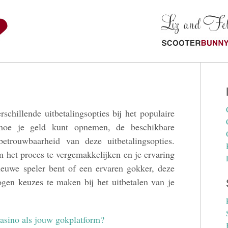
rschillende uitbetalingsopties bij het populaire
hoe je geld kunt opnemen, de beschikbare
trouwbaarheid van deze uitbetalingsopties.
m het proces te vergemakkelijken en je ervaring
ieuwe speler bent of een ervaren gokker, deze
gen keuzes te maken bij het uitbetalen van je
asino als jouw gokplatform?