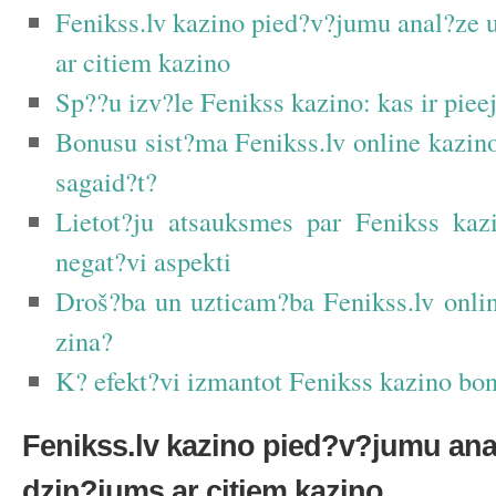
Fenikss.lv kazino pied?v?jumu anal?ze 
ar citiem kazino
Sp??u izv?le Fenikss kazino: kas ir pie
Bonusu sist?ma Fenikss.lv online kazin
sagaid?t?
Lietot?ju atsauksmes par Fenikss kazi
negat?vi aspekti
Droš?ba un uzticam?ba Fenikss.lv onlin
zina?
K? efekt?vi izmantot Fenikss kazino bon
Fenikss.lv kazino pied?v?jumu ana
dzin?jums ar citiem kazino