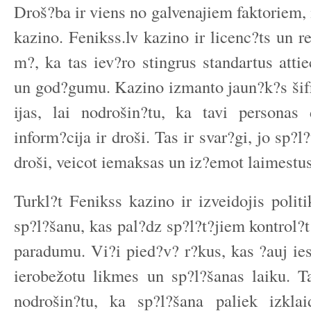
Droš?ba ir viens no galvenajiem faktoriem, 
kazino. Fenikss.lv kazino ir licenc?ts un r
m?, ka tas iev?ro stingrus standartus atti
un god?gumu. Kazino izmanto jaun?k?s šif
ijas, lai nodrošin?tu, ka tavi personas
inform?cija ir droši. Tas ir svar?gi, jo sp?l?
droši, veicot iemaksas un iz?emot laimestus
Turkl?t Fenikss kazino ir izveidojis polit
sp?l?šanu, kas pal?dz sp?l?t?jiem kontrol?
paradumu. Vi?i pied?v? r?kus, kas ?auj iest
ierobežotu likmes un sp?l?šanas laiku. Tas
nodrošin?tu, ka sp?l?šana paliek izkla