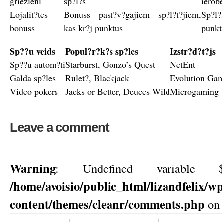
griezieni
sp?l?s
ierob
Lojalit?tes
Bonuss past?v?gajiem sp?l?t?jiem,
Sp?
bonuss
kas kr?j punktus
punkt
Sp??u veids
Popul?r?k?s sp?les
Izstr?d?t?js
Sp??u autom?ti
Starburst, Gonzo’s Quest
NetEnt
Galda sp?les
Rulet?, Blackjack
Evolution Ga
Video pokers
Jacks or Better, Deuces Wild
Microgaming
Leave a comment
Warning
: Undefined variable $
/home/avoisio/public_html/lizandfelix/w
content/themes/cleanr/comments.php
on 