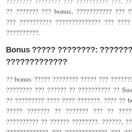
???????? ???????? ??? ?????????? ???. ?
?? ??????? ??? bonus, ??????????? ??? ?
??? ?????????? ?????????????? ??? ????
??????????.
Bonus ????? ????????: ??????
?????????????
?? bonus ????? ???????? ????? ??? ??????
???????? ??? ?????? ?? ?????????? ?? Su
?? ????????? ???? ???? ???????. ???? ?? 
????? ??????? ?? ??????? ??? ?? ????
?????????? ?? ?????? ????????. ??????, ?
????????????? ??? ????????????? ??? ??