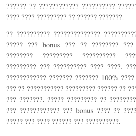
?????? ?? ???????????? ?????????? ?????
???? ???? ????????? ?? ?????? ???????.
?? ?????????? ?????????????? ?????????
????? ??? bonus ??? ?? ???????? ??? 
???????? ????????? ?????????? ???
????????? ??? ?????????? ???? ????. ???
???????????? ??????? ??????? 100% ???? 
??? ?? ??????????? ????????? ?????? ?? ??
??? ???????. ????? ????????? ?? ???????
??? ???????????? ??? bonus ???? ?? ????
????? ??? ???? ?????? ??? ??????????.