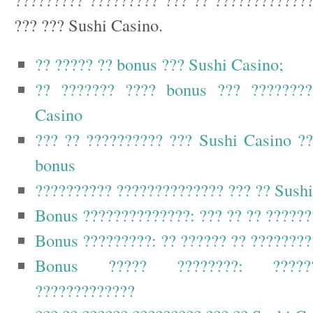
??? ??? Sushi Casino.
?? ????? ?? bonus ??? Sushi Casino;
?? ??????? ???? bonus ??? ????????
Casino
??? ?? ?????????? ??? Sushi Casino ??
bonus
?????????? ?????????????? ??? ?? Sush
Bonus ??????????????: ??? ?? ?? ?????
Bonus ?????????: ?? ?????? ?? ????????
Bonus ????? ????????: ?????
?????????????