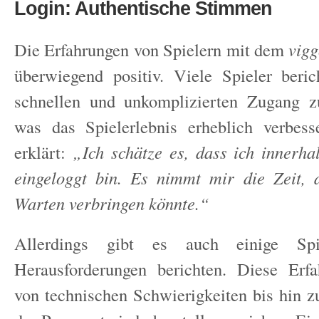
Login: Authentische Stimmen
Die Erfahrungen von Spielern mit dem
vigg
überwiegend positiv. Viele Spieler beri
schnellen und unkomplizierten Zugang z
was das Spielerlebnis erheblich verbess
erklärt:
„Ich schätze es, dass ich innerh
eingeloggt bin. Es nimmt mir die Zeit, 
Warten verbringen könnte.“
Allerdings gibt es auch einige Spi
Herausforderungen berichten. Diese Erf
von technischen Schwierigkeiten bis hin 