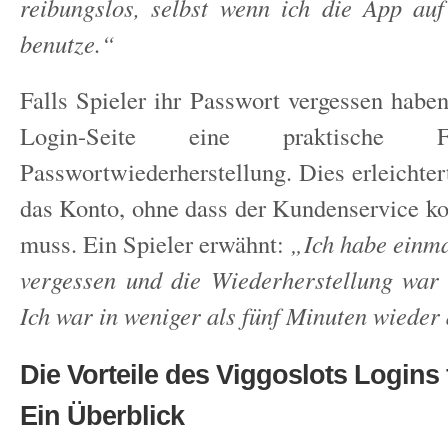
reibungslos, selbst wenn ich die App a
benutze.“
Falls Spieler ihr Passwort vergessen haben
Login-Seite eine praktische F
Passwortwiederherstellung. Dies erleichter
das Konto, ohne dass der Kundenservice ko
muss. Ein Spieler erwähnt:
„Ich habe einm
vergessen und die Wiederherstellung war 
Ich war in weniger als fünf Minuten wieder 
Die Vorteile des Viggoslots Logins 
Ein Überblick