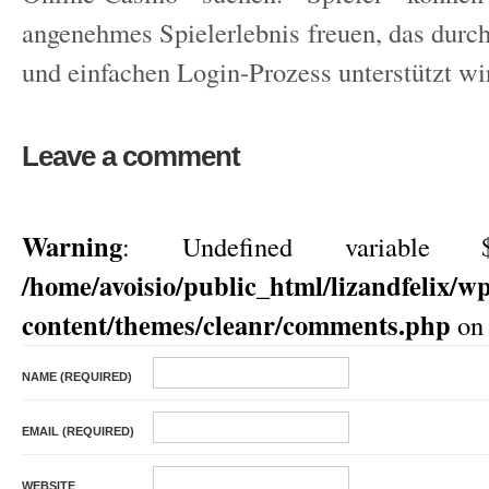
angenehmes Spielerlebnis freuen, das durch
und einfachen Login-Prozess unterstützt wi
Leave a comment
Warning
: Undefined variable $
/home/avoisio/public_html/lizandfelix/w
content/themes/cleanr/comments.php
on 
NAME (REQUIRED)
EMAIL (REQUIRED)
WEBSITE