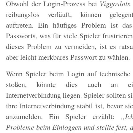
Obwohl der Login-Prozess bei
Viggoslots
reibungslos verläuft, können gelegen
auftreten. Ein häufiges Problem ist da
Passworts, was für viele Spieler frustrier
dieses Problem zu vermeiden, ist es ratsa
aber leicht merkbares Passwort zu wählen.
Wenn Spieler beim Login auf technische 
stoßen, könnte dies auch an ein
Internetverbindung liegen. Spieler sollten si
ihre Internetverbindung stabil ist, bevor si
anzumelden. Ein Spieler erzählt:
„Ic
Probleme beim Einloggen und stellte fest