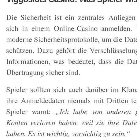
Die Sicherheit ist ein zentrales Anliegen 
sich in einem Online-Casino anmelden.
moderne Sicherheitsprotokolle, um die Date
schützen. Dazu gehört die Verschlüsselung
Informationen, was bedeutet, dass die D
Übertragung sicher sind.
Spieler sollten sich auch darüber im Klare
ihre Anmeldedaten niemals mit Dritten tei
Spieler warnt:
„Ich habe von anderen g
Konten verloren haben, weil sie ihre Dat
haben. Es ist wichtig, vorsichtig zu sein.“